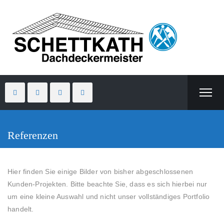
Referenzen
Hier finden Sie einige Bilder von bisher abgeschlossenen
Kunden-Projekten. Bitte beachte Sie, dass es sich hierbei nur
um eine kleine Auswahl und nicht unser vollständiges Portfolio
handelt.